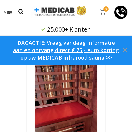
0
MENU
Reumatologisch Advies
Home
/
Merken
/
MEDICAB
DAGACTIE: Vraag vandaag informatie
aan en ontvang direct € 75,- euro korting
op uw MEDICAB infrarood sauna >>