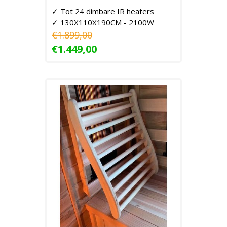
✓ Tot 24 dimbare IR heaters
✓ 130X110X190CM - 2100W
€1.899,00
€1.449,00