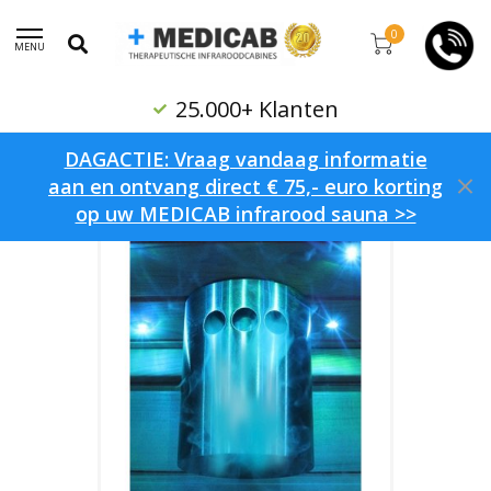
0
MENU
25.000+ Klanten
Home
/
Merken
/
SOLAIR
DAGACTIE: Vraag vandaag informatie
aan en ontvang direct € 75,- euro korting
op uw MEDICAB infrarood sauna >>