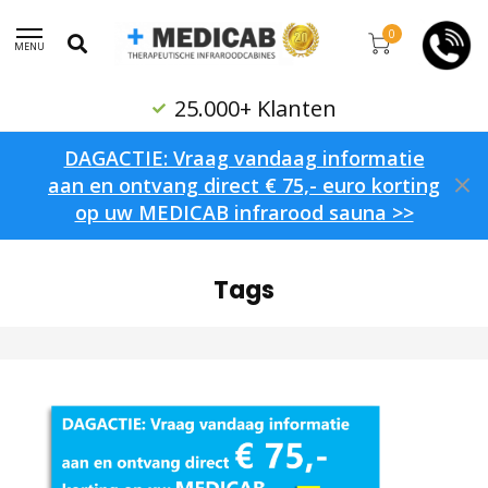
0
MENU
25.000+ Klanten
DAGACTIE: Vraag vandaag informatie
aan en ontvang direct € 75,- euro korting
op uw MEDICAB infrarood sauna >>
Home
/
Tags
Tags